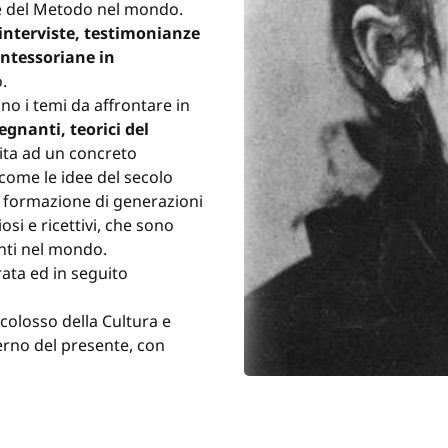
one del Metodo nel mondo.
 interviste, testimonianze
ontessoriane in
.
nno i temi da affrontare in
gnanti, teorici del
ita ad un concreto
come le idee del secolo
la formazione di generazioni
osi e ricettivi, che sono
enti nel mondo.
rata ed in seguito
colosso della Cultura e
derno del presente, con