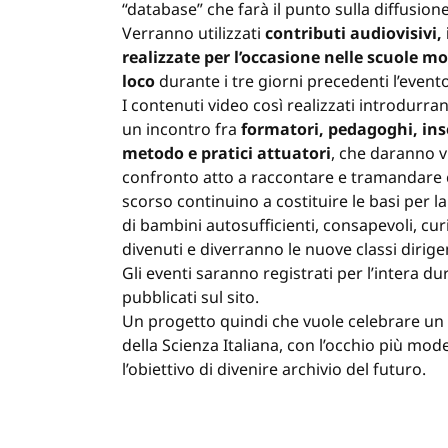
“database” che farà il punto sulla diffusi
Verranno utilizzati
contributi audiovisivi,
realizzate per l’occasione nelle scuole m
loco
durante i tre giorni precedenti l’evento
I contenuti video così realizzati introdurra
un incontro fra
formatori, pedagoghi, inse
metodo e pratici attuatori
, che daranno v
confronto atto a raccontare e tramandare 
scorso continuino a costituire le basi per 
di bambini autosufficienti, consapevoli, curi
divenuti e diverranno le nuove classi dirig
Gli eventi saranno registrati per l’intera du
pubblicati sul sito.
Un progetto quindi che vuole celebrare un 
della Scienza Italiana, con l’occhio più mo
l’obiettivo di divenire archivio del futuro.